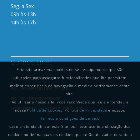
Seg. a Sex
09h às 13h
14h às 17h
OUTROS LINKS
Este site armazena cookies no seu equipamento que são
utilizados para assegurar funcionalidades que lhe permitem
TERMOS E CONDIÇÕES
melhor experiência de navegação e medir a performance deste
POLÍTICA DE USO DO PDF SIGN
site.
POLÍTICA DE PRIVACIDADE
Ao utilizar o nosso site, você reconhece que leu e entendeu a
LIVRO DE RECLAMAÇÕES ELETRÓNICO
nossa
Política de Cookies
,
Política de Privacidade
e nossos
Termos e condições de Serviço
Caso pretenda utilizar este Site, por favor aceite a utilização dos
cookies ou defina quais os cookies que serão utilizados durante a